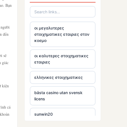
cao. Bạn
non uk casinos accepting uk
players
top online casinos ireland
 người
οι μεγαλυτερες
ển đến
στοιχηματικες εταιριες στον
κοσμο
tr88
i sẽ
οι καλυτερες στοιχηματικες
tr88
εταιριες
m giác
https://tg88link.com/
ελληνικες στοιχηματικες
ự kiện
tr88
bästa casino utan svensk
licens
uu888
rình cá
 khoản
sunwin20
https://tr88.food/