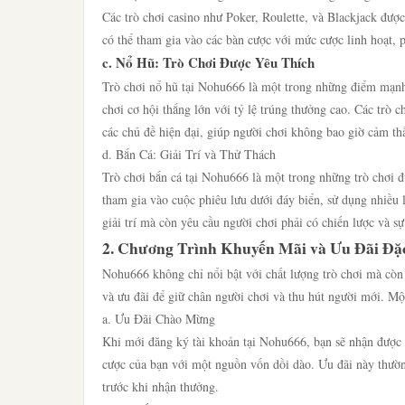
Các trò chơi casino như Poker, Roulette, và Blackjack được
có thể tham gia vào các bàn cược với mức cược linh hoạt, 
c. Nổ Hũ: Trò Chơi Được Yêu Thích
Trò chơi nổ hũ tại Nohu666 là một trong những điểm mạnh 
chơi cơ hội thắng lớn với tỷ lệ trúng thưởng cao. Các trò 
các chủ đề hiện đại, giúp người chơi không bao giờ cảm t
d. Bắn Cá: Giải Trí và Thử Thách
Trò chơi bắn cá tại Nohu666 là một trong những trò chơi đ
tham gia vào cuộc phiêu lưu dưới đáy biển, sử dụng nhiều 
giải trí mà còn yêu cầu người chơi phải có chiến lược và sự
2. Chương Trình Khuyến Mãi và Ưu Đãi Đặc
Nohu666 không chỉ nổi bật với chất lượng trò chơi mà còn
và ưu đãi để giữ chân người chơi và thu hút người mới. M
a. Ưu Đãi Chào Mừng
Khi mới đăng ký tài khoản tại Nohu666, bạn sẽ nhận được 
cược của bạn với một nguồn vốn dồi dào. Ưu đãi này thườn
trước khi nhận thưởng.