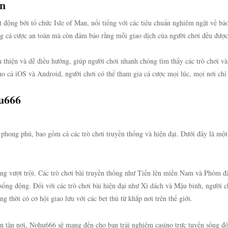
ện
 động bởi tổ chức Isle of Man, nổi tiếng với các tiêu chuẩn nghiêm ngặt về bả
 cá cược an toàn mà còn đảm bảo rằng mỗi giao dịch của người chơi đều được
n thiện và dễ điều hướng, giúp người chơi nhanh chóng tìm thấy các trò chơi và
o cả iOS và Android, người chơi có thể tham gia cá cược mọi lúc, mọi nơi chỉ 
u666
phong phú, bao gồm cả các trò chơi truyền thống và hiện đại. Dưới đây là một 
ượng vượt trội. Các trò chơi bài truyền thống như Tiến lên miền Nam và Phỏm đ
 sống động. Đối với các trò chơi bài hiện đại như Xì dách và Mậu binh, người c
 thời có cơ hội giao lưu với các bet thủ từ khắp nơi trên thế giới.
 tận nơi, Nohu666 sẽ mang đến cho bạn trải nghiệm casino trực tuyến sống đ