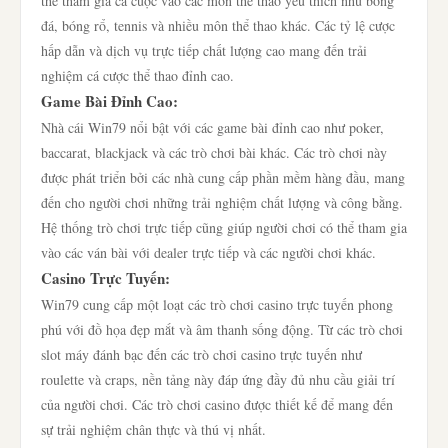
thể tham gia cá cược vào các môn thể thao yêu thích như bóng
đá, bóng rổ, tennis và nhiều môn thể thao khác. Các tỷ lệ cược
hấp dẫn và dịch vụ trực tiếp chất lượng cao mang đến trải
nghiệm cá cược thể thao đỉnh cao.
Game Bài Đỉnh Cao:
Nhà cái Win79 nổi bật với các game bài đỉnh cao như poker,
baccarat, blackjack và các trò chơi bài khác. Các trò chơi này
được phát triển bởi các nhà cung cấp phần mềm hàng đầu, mang
đến cho người chơi những trải nghiệm chất lượng và công bằng.
Hệ thống trò chơi trực tiếp cũng giúp người chơi có thể tham gia
vào các ván bài với dealer trực tiếp và các người chơi khác.
Casino Trực Tuyến:
Win79 cung cấp một loạt các trò chơi casino trực tuyến phong
phú với đồ họa đẹp mắt và âm thanh sống động. Từ các trò chơi
slot máy đánh bạc đến các trò chơi casino trực tuyến như
roulette và craps, nền tảng này đáp ứng đầy đủ nhu cầu giải trí
của người chơi. Các trò chơi casino được thiết kế để mang đến
sự trải nghiệm chân thực và thú vị nhất.