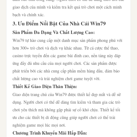
giao dịch của mình và kiểm tra kết quả trò chơi một cách minh
bạch và chính xác.
3. Ưu Điểm Nổi Bật Của Nhà Cái Win79
Sản Phẩm Đa Dạng Và Chất Lượng Cao:
Win79 tự hào cung cấp một danh mục sản phẩm phong phú với
hơn 300+ trò chơi và dịch vụ khác nhau. Từ cá cược thể thao,
casino trực tuyến đến các game bài đỉnh cao, nền tảng này đáp
ứng đầy đủ nhu cầu của mọi người chơi. Các sản phẩm được
phát triển bởi các nhà cung cấp phần mềm hàng đầu, đảm bảo
chất lượng cao và trải nghiệm chơi game tuyệt vời.
Thiết Kế Giao Diện Thân Thiện:
Giao diện trang chủ của Win79 được thiết kế đẹp mắt và dễ sử
dụng. Người chơi có thể dễ dàng tìm kiếm và tham gia các trò
chơi yêu thích mà không gặp phải sự cố khó chịu. Thiết kế tối
ưu cho các thiết bị di động cũng giúp người chơi có thể trải
nghiệm game mọi lúc mọi nơi.
Chương Trình Khuyến Mãi Hấp Dẫn: