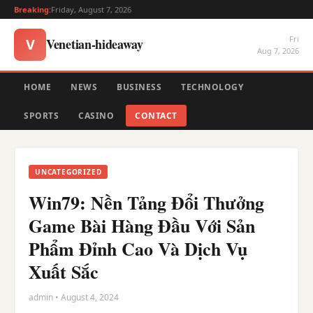
Breaking:
Friday, August 7, 2026
Fri
Venetian-hideaway
V
Aug 7, 2026
HOME
NEWS
BUSINESS
TECHNOLOGY
SPORTS
CASINO
CONTACT
UNCATEGORIZED
Win79: Nền Tảng Đổi Thưởng
Game Bài Hàng Đầu Với Sản
Phẩm Đỉnh Cao Và Dịch Vụ
Xuất Sắc
admin • August 4, 2024