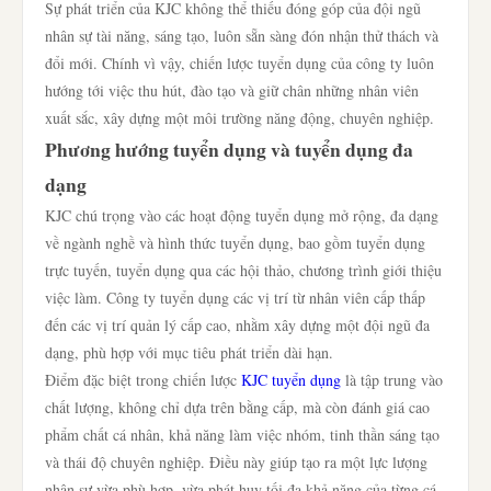
Sự phát triển của KJC không thể thiếu đóng góp của đội ngũ
nhân sự tài năng, sáng tạo, luôn sẵn sàng đón nhận thử thách và
đổi mới. Chính vì vậy, chiến lược tuyển dụng của công ty luôn
hướng tới việc thu hút, đào tạo và giữ chân những nhân viên
xuất sắc, xây dựng một môi trường năng động, chuyên nghiệp.
Phương hướng tuyển dụng và tuyển dụng đa
dạng
KJC chú trọng vào các hoạt động tuyển dụng mở rộng, đa dạng
về ngành nghề và hình thức tuyển dụng, bao gồm tuyển dụng
trực tuyến, tuyển dụng qua các hội thảo, chương trình giới thiệu
việc làm. Công ty tuyển dụng các vị trí từ nhân viên cấp thấp
đến các vị trí quản lý cấp cao, nhằm xây dựng một đội ngũ đa
dạng, phù hợp với mục tiêu phát triển dài hạn.
Điểm đặc biệt trong chiến lược
KJC tuyển dụng
là tập trung vào
chất lượng, không chỉ dựa trên bằng cấp, mà còn đánh giá cao
phẩm chất cá nhân, khả năng làm việc nhóm, tinh thần sáng tạo
và thái độ chuyên nghiệp. Điều này giúp tạo ra một lực lượng
nhân sự vừa phù hợp, vừa phát huy tối đa khả năng của từng cá