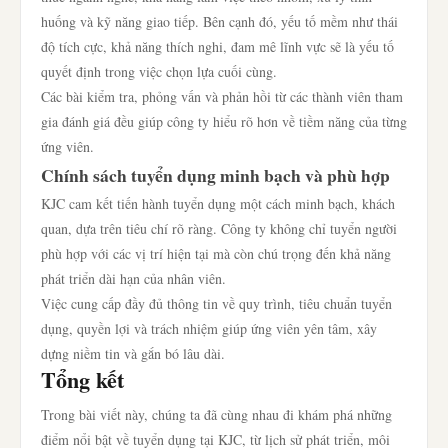
huống và kỹ năng giao tiếp. Bên cạnh đó, yếu tố mềm như thái
độ tích cực, khả năng thích nghi, đam mê lĩnh vực sẽ là yếu tố
quyết định trong việc chọn lựa cuối cùng.
Các bài kiểm tra, phỏng vấn và phản hồi từ các thành viên tham
gia đánh giá đều giúp công ty hiểu rõ hơn về tiềm năng của từng
ứng viên.
Chính sách tuyển dụng minh bạch và phù hợp
KJC cam kết tiến hành tuyển dụng một cách minh bạch, khách
quan, dựa trên tiêu chí rõ ràng. Công ty không chỉ tuyển người
phù hợp với các vị trí hiện tại mà còn chú trọng đến khả năng
phát triển dài hạn của nhân viên.
Việc cung cấp đầy đủ thông tin về quy trình, tiêu chuẩn tuyển
dụng, quyền lợi và trách nhiệm giúp ứng viên yên tâm, xây
dựng niềm tin và gắn bó lâu dài.
Tổng kết
Trong bài viết này, chúng ta đã cùng nhau đi khám phá những
điểm nổi bật về tuyển dụng tại KJC, từ lịch sử phát triển, môi