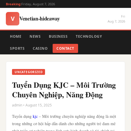
Breaking:
Friday, August 7, 2026
Fri
Venetian-hideaway
V
Aug 7, 2026
HOME
NEWS
BUSINESS
TECHNOLOGY
SPORTS
CASINO
CONTACT
UNCATEGORIZED
Tuyển Dụng KJC – Môi Trường
Chuyên Nghiệp, Năng Động
admin • August 15, 2025
Tuyển dụng
kjc
– Môi trường chuyên nghiệp năng động là một
trong những cơ hội hấp dẫn dành cho những người trẻ đam mê
phát triển sự nghiệp trong lĩnh vực kinh doanh và tài chính tại