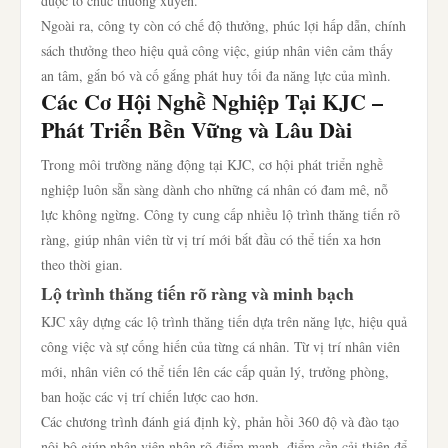
được tổ chức thường xuyên.
Ngoài ra, công ty còn có chế độ thưởng, phúc lợi hấp dẫn, chính
sách thưởng theo hiệu quả công việc, giúp nhân viên cảm thấy
an tâm, gắn bó và cố gắng phát huy tối đa năng lực của mình.
Các Cơ Hội Nghề Nghiệp Tại KJC –
Phát Triển Bền Vững và Lâu Dài
Trong môi trường năng động tại KJC, cơ hội phát triển nghề
nghiệp luôn sẵn sàng dành cho những cá nhân có đam mê, nỗ
lực không ngừng. Công ty cung cấp nhiều lộ trình thăng tiến rõ
ràng, giúp nhân viên từ vị trí mới bắt đầu có thể tiến xa hơn
theo thời gian.
Lộ trình thăng tiến rõ ràng và minh bạch
KJC xây dựng các lộ trình thăng tiến dựa trên năng lực, hiệu quả
công việc và sự cống hiến của từng cá nhân. Từ vị trí nhân viên
mới, nhân viên có thể tiến lên các cấp quản lý, trưởng phòng,
ban hoặc các vị trí chiến lược cao hơn.
Các chương trình đánh giá định kỳ, phản hồi 360 độ và đào tạo
nội bộ giúp nhân viên nhận rõ điểm mạnh, điểm cần cải thiện để