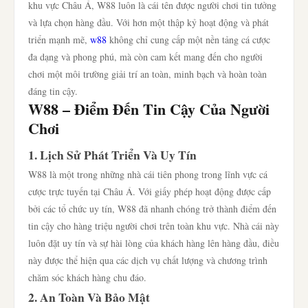
khu vực Châu Á, W88 luôn là cái tên được người chơi tin tưởng
và lựa chọn hàng đầu. Với hơn một thập kỷ hoạt động và phát
triển mạnh mẽ,
w88
không chỉ cung cấp một nền tảng cá cược
đa dạng và phong phú, mà còn cam kết mang đến cho người
chơi một môi trường giải trí an toàn, minh bạch và hoàn toàn
đáng tin cậy.
W88 – Điểm Đến Tin Cậy Của Người
Chơi
1. Lịch Sử Phát Triển Và Uy Tín
W88 là một trong những nhà cái tiên phong trong lĩnh vực cá
cược trực tuyến tại Châu Á. Với giấy phép hoạt động được cấp
bởi các tổ chức uy tín, W88 đã nhanh chóng trở thành điểm đến
tin cậy cho hàng triệu người chơi trên toàn khu vực. Nhà cái này
luôn đặt uy tín và sự hài lòng của khách hàng lên hàng đầu, điều
này được thể hiện qua các dịch vụ chất lượng và chương trình
chăm sóc khách hàng chu đáo.
2. An Toàn Và Bảo Mật