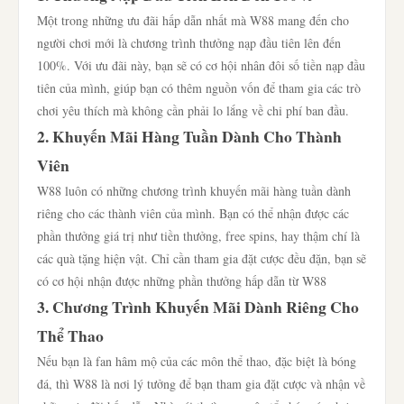
Một trong những ưu đãi hấp dẫn nhất mà W88 mang đến cho
người chơi mới là chương trình thưởng nạp đầu tiên lên đến
100%. Với ưu đãi này, bạn sẽ có cơ hội nhân đôi số tiền nạp đầu
tiên của mình, giúp bạn có thêm nguồn vốn để tham gia các trò
chơi yêu thích mà không cần phải lo lắng về chi phí ban đầu.
2. Khuyến Mãi Hàng Tuần Dành Cho Thành
Viên
W88 luôn có những chương trình khuyến mãi hàng tuần dành
riêng cho các thành viên của mình. Bạn có thể nhận được các
phần thưởng giá trị như tiền thưởng, free spins, hay thậm chí là
các quà tặng hiện vật. Chỉ cần tham gia đặt cược đều đặn, bạn sẽ
có cơ hội nhận được những phần thưởng hấp dẫn từ W88
3. Chương Trình Khuyến Mãi Dành Riêng Cho
Thể Thao
Nếu bạn là fan hâm mộ của các môn thể thao, đặc biệt là bóng
đá, thì W88 là nơi lý tưởng để bạn tham gia đặt cược và nhận về