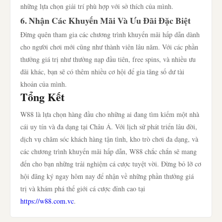
những lựa chọn giải trí phù hợp với sở thích của mình.
6. Nhận Các Khuyến Mãi Và Ưu Đãi Đặc Biệt
Đừng quên tham gia các chương trình khuyến mãi hấp dẫn dành
cho người chơi mới cũng như thành viên lâu năm. Với các phần
thưởng giá trị như thưởng nạp đầu tiên, free spins, và nhiều ưu
đãi khác, bạn sẽ có thêm nhiều cơ hội để gia tăng số dư tài
khoản của mình.
Tổng Kết
W88 là lựa chọn hàng đầu cho những ai đang tìm kiếm một nhà
cái uy tín và đa dạng tại Châu Á. Với lịch sử phát triển lâu đời,
dịch vụ chăm sóc khách hàng tận tình, kho trò chơi đa dạng, và
các chương trình khuyến mãi hấp dẫn, W88 chắc chắn sẽ mang
đến cho bạn những trải nghiệm cá cược tuyệt vời. Đừng bỏ lỡ cơ
hội đăng ký ngay hôm nay để nhận về những phần thưởng giá
trị và khám phá thế giới cá cược đỉnh cao tại
https://w88.com.vc
.