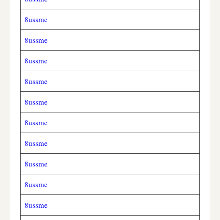
8ussme
8ussme
8ussme
8ussme
8ussme
8ussme
8ussme
8ussme
8ussme
8ussme