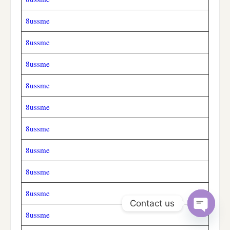
8ussme
8ussme
8ussme
8ussme
8ussme
8ussme
8ussme
8ussme
8ussme
Contact us
8ussme
Open
chaty