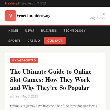
Breaking:
Friday, August 7, 2026
Fri
Venetian-hideaway
V
Aug 7, 2026
HOME
NEWS
BUSINESS
TECHNOLOGY
SPORTS
CASINO
CONTACT
UNCATEGORIZED
The Ultimate Guide to Online
Slot Games: How They Work
and Why They’re So Popular
admin • May 2, 2025
Online slot games have become one of the most popular forms