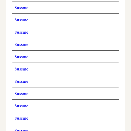
8ussme
8ussme
8ussme
8ussme
8ussme
8ussme
8ussme
8ussme
8ussme
8ussme
8ussme