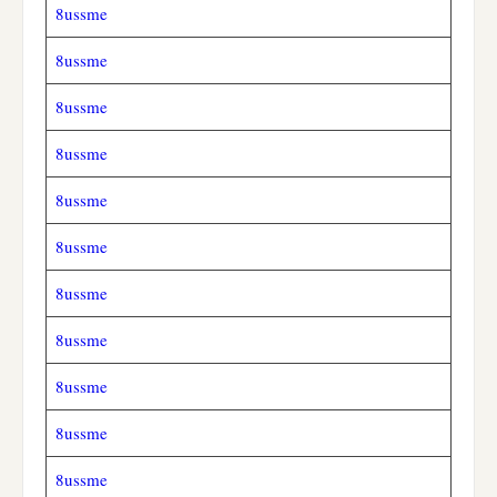
8ussme
8ussme
8ussme
8ussme
8ussme
8ussme
8ussme
8ussme
8ussme
8ussme
8ussme