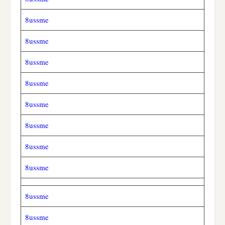
8ussme
8ussme
8ussme
8ussme
8ussme
8ussme
8ussme
8ussme
8ussme
8ussme