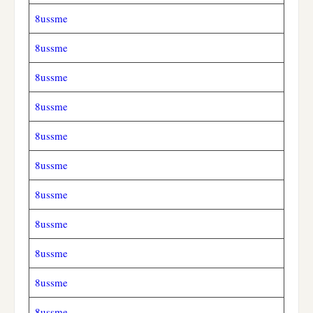
8ussme
8ussme
8ussme
8ussme
8ussme
8ussme
8ussme
8ussme
8ussme
8ussme
8ussme