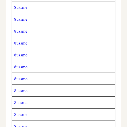
8ussme
8ussme
8ussme
8ussme
8ussme
8ussme
8ussme
8ussme
8ussme
8ussme
8ussme