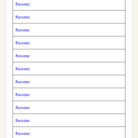
8ussme
8ussme
8ussme
8ussme
8ussme
8ussme
8ussme
8ussme
8ussme
8ussme
8ussme