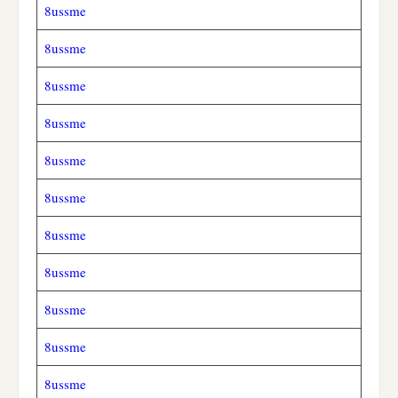
8ussme
8ussme
8ussme
8ussme
8ussme
8ussme
8ussme
8ussme
8ussme
8ussme
8ussme