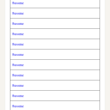
8ussme
8ussme
8ussme
8ussme
8ussme
8ussme
8ussme
8ussme
8ussme
8ussme
8ussme