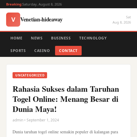
Breaking:
Saturday, August 8, 2026
Sat
Venetian-hideaway
V
Aug 8, 2026
HOME
NEWS
BUSINESS
TECHNOLOGY
SPORTS
CASINO
CONTACT
UNCATEGORIZED
Rahasia Sukses dalam Taruhan
Togel Online: Menang Besar di
Dunia Maya!
admin • September 1, 2024
Dunia taruhan togel online semakin populer di kalangan para