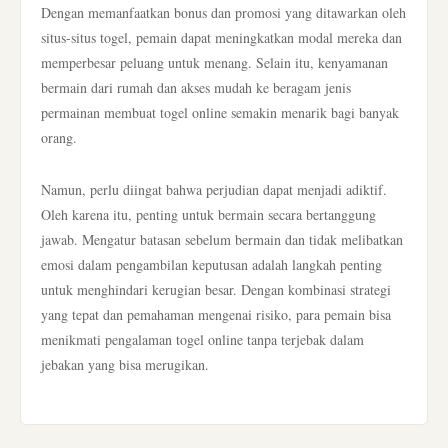
Dengan memanfaatkan bonus dan promosi yang ditawarkan oleh
situs-situs togel, pemain dapat meningkatkan modal mereka dan
memperbesar peluang untuk menang. Selain itu, kenyamanan
bermain dari rumah dan akses mudah ke beragam jenis
permainan membuat togel online semakin menarik bagi banyak
orang.
Namun, perlu diingat bahwa perjudian dapat menjadi adiktif.
Oleh karena itu, penting untuk bermain secara bertanggung
jawab. Mengatur batasan sebelum bermain dan tidak melibatkan
emosi dalam pengambilan keputusan adalah langkah penting
untuk menghindari kerugian besar. Dengan kombinasi strategi
yang tepat dan pemahaman mengenai risiko, para pemain bisa
menikmati pengalaman togel online tanpa terjebak dalam
jebakan yang bisa merugikan.