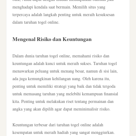
menghadapi kendala saat bermain. Memilih situs yang
terpercaya adalah langkah penting untuk meraih kesuksesan
dalam taruhan togel online.
Mengenal Risiko dan Keuntungan
Dalam dunia taruhan togel online, memahami risiko dan
keuntungan adalah kunci untuk meraih sukses. Taruhan togel
menawarkan peluang untuk menang besar, namun di sisi lain,
ada juga kemungkinan kehilangan uang. Oleh karena itu,
penting untuk memiliki strategi yang baik dan tidak tergoda
untuk memasang taruhan yang melebihi kemampuan finansial
kita. Penting untuk melakukan riset tentang permainan dan
angka yang akan dipilih agar dapat meminimalisir risiko.
Keuntungan terbesar dari taruhan togel online adalah
kesempatan untuk meraih hadiah yang sangat menggiurkan.