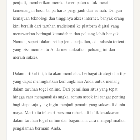
penjudi, memberikan mereka kesempatan untuk meraih
kemenangan besar tanpa harus pergi jauh dari rumah. Dengan
kemajuan teknologi dan tingginya akses internet, banyak orang
kini beralih dari taruhan tradisional ke platform digital yang
menawarkan berbagai kemudahan dan peluang lebih banyak.
Namun, seperti dalam setiap jenis perjudian, ada rahasia tertentu
yang bisa membantu Anda memanfaatkan peluang ini dan
meraih sukses.
Dalam artikel ini, kita akan membahas berbagai strategi dan tips
yang dapat meningkatkan kemungkinan Anda untuk menang
dalam taruhan togel online. Dari pemilihan situs yang tepat
hingga cara menganalisis angka, semua aspek ini sangat penting
bagi siapa saja yang ingin menjadi pemain yang sukses di dunia
maya. Mari kita telusuri bersama rahasia di balik kesuksesan
dalam taruhan togel online dan bagaimana cara mengoptimalkan
pengalaman bermain Anda.