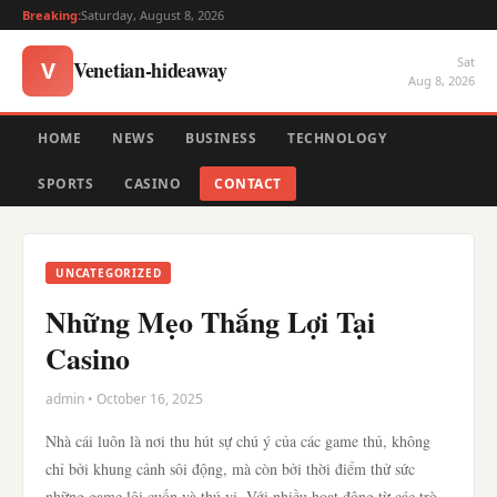
Breaking:
Saturday, August 8, 2026
Sat
Venetian-hideaway
V
Aug 8, 2026
HOME
NEWS
BUSINESS
TECHNOLOGY
SPORTS
CASINO
CONTACT
UNCATEGORIZED
Những Mẹo Thắng Lợi Tại
Casino
admin • October 16, 2025
Nhà cái luôn là nơi thu hút sự chú ý của các game thủ, không
chỉ bởi khung cảnh sôi động, mà còn bởi thời điểm thử sức
những game lôi cuốn và thú vị. Với nhiều hoạt động từ các trò