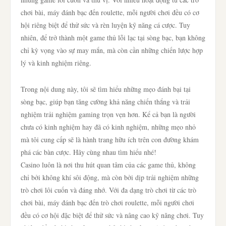
chơi bài, máy đánh bạc đến roulette, mỗi người chơi đều có cơ
hội riêng biệt để thử sức và rèn luyện kỹ năng cá cược. Tuy
nhiên, để trở thành một game thủ lỗi lạc tại sòng bạc, bạn không
chỉ kỳ vọng vào sự may mắn, mà còn cần những chiến lược hợp
lý và kinh nghiệm riêng.
Trong nội dung này, tôi sẽ tìm hiểu những mẹo đánh bại tại
sòng bạc, giúp bạn tăng cường khả năng chiến thắng và trải
nghiệm trải nghiệm gaming trọn vẹn hơn. Kể cả bạn là người
chưa có kinh nghiệm hay đã có kinh nghiệm, những mẹo nhỏ
mà tôi cung cấp sẽ là hành trang hữu ích trên con đường khám
phá các bàn cược. Hãy cùng nhau tìm hiểu nhé!
Casino luôn là nơi thu hút quan tâm của các game thủ, không
chỉ bởi không khí sôi động, mà còn bởi dịp trải nghiệm những
trò chơi lôi cuốn và đáng nhớ. Với đa dạng trò chơi từ các trò
chơi bài, máy đánh bạc đến trò chơi roulette, mỗi người chơi
đều có cơ hội đặc biệt để thử sức và nâng cao kỹ năng chơi. Tuy