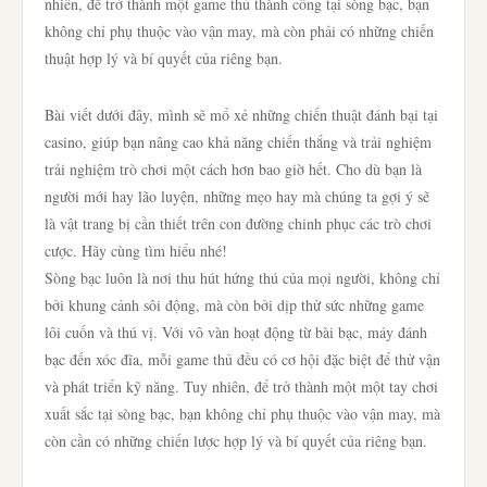
nhiên, để trở thành một game thủ thành công tại sòng bạc, bạn
không chỉ phụ thuộc vào vận may, mà còn phải có những chiến
thuật hợp lý và bí quyết của riêng bạn.
Bài viết dưới đây, mình sẽ mổ xẻ những chiến thuật đánh bại tại
casino, giúp bạn nâng cao khả năng chiến thắng và trải nghiệm
trải nghiệm trò chơi một cách hơn bao giờ hết. Cho dù bạn là
người mới hay lão luyện, những mẹo hay mà chúng ta gợi ý sẽ
là vật trang bị cần thiết trên con đường chinh phục các trò chơi
cược. Hãy cùng tìm hiểu nhé!
Sòng bạc luôn là nơi thu hút hứng thú của mọi người, không chỉ
bởi khung cảnh sôi động, mà còn bởi dịp thử sức những game
lôi cuốn và thú vị. Với vô vàn hoạt động từ bài bạc, máy đánh
bạc đến xóc đĩa, mỗi game thủ đều có cơ hội đặc biệt để thử vận
và phát triển kỹ năng. Tuy nhiên, để trở thành một một tay chơi
xuất sắc tại sòng bạc, bạn không chỉ phụ thuộc vào vận may, mà
còn cần có những chiến lược hợp lý và bí quyết của riêng bạn.