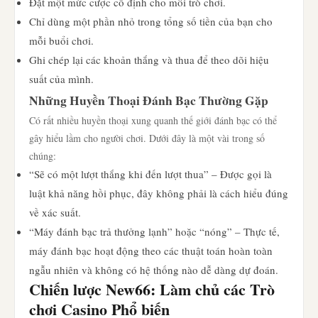
Đặt một mức cược cố định cho mỗi trò chơi.
Chỉ dùng một phần nhỏ trong tổng số tiền của bạn cho
mỗi buổi chơi.
Ghi chép lại các khoản thắng và thua để theo dõi hiệu
suất của mình.
Những Huyền Thoại Đánh Bạc Thường Gặp
Có rất nhiều huyền thoại xung quanh thế giới đánh bạc có thể
gây hiểu lầm cho người chơi. Dưới đây là một vài trong số
chúng:
“Sẽ có một lượt thắng khi đến lượt thua” – Được gọi là
luật khả năng hồi phục, đây không phải là cách hiểu đúng
về xác suất.
“Máy đánh bạc trả thưởng lạnh” hoặc “nóng” – Thực tế,
máy đánh bạc hoạt động theo các thuật toán hoàn toàn
ngẫu nhiên và không có hệ thống nào dễ dàng dự đoán.
Chiến lược New66: Làm chủ các Trò
chơi Casino Phổ biến