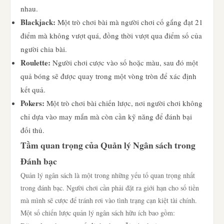
nhau.
Blackjack:
Một trò chơi bài mà người chơi cố gắng đạt 21
điểm mà không vượt quá, đồng thời vượt qua điểm số của
người chia bài.
Roulette:
Người chơi cược vào số hoặc màu, sau đó một
quả bóng sẽ được quay trong một vòng tròn để xác định
kết quả.
Pokers:
Một trò chơi bài chiến lược, nơi người chơi không
chỉ dựa vào may mắn mà còn cần kỹ năng để đánh bại
đối thủ.
Tầm quan trọng của Quản lý Ngân sách trong
Đánh bạc
Quản lý ngân sách là một trong những yếu tố quan trọng nhất
trong đánh bạc. Người chơi cần phải đặt ra giới hạn cho số tiền
mà mình sẽ cược để tránh rơi vào tình trạng cạn kiệt tài chính.
Một số chiến lược quản lý ngân sách hữu ích bao gồm: