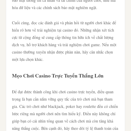
bảo mật thông tin cá nhân và tài chính của người chơi, như mã
hóa dữ liệu và các chính sách bảo mật nghiêm ngặt.
Cuối cùng, đọc các đánh giá và phản hồi từ người chơi khác để
hiểu rõ hơn về trải nghiệm tại casino đó. Những nhận xét tích
cực từ cộng đồng sẽ cung cấp thông tin hữu ích về chất lượng
dịch vụ, hỗ trợ khách hàng và trải nghiệm chơi game. Nếu một
casino thường xuyên nhận được phàn nàn, hãy cân nhắc chọn
một lựa chọn khác.
Mẹo Chơi Casino Trực Tuyến Thắng Lớn
Để đạt được thành công khi chơi casino trực tuyến, điều quan
trọng là bạn cần nắm vững quy tắc của trò chơi mà bạn tham
gia. Các trò chơi như blackjack, poker hay roulette đều có chiến
lược riêng mà người chơi nên tìm hiểu kỹ. Điều này không chỉ
giúp bạn có cái nhìn tổng quan về cách chơi mà còn tăng khả
năng thắng cuộc. Bên cạnh đó, hãy theo dõi tỷ lệ thanh toán của