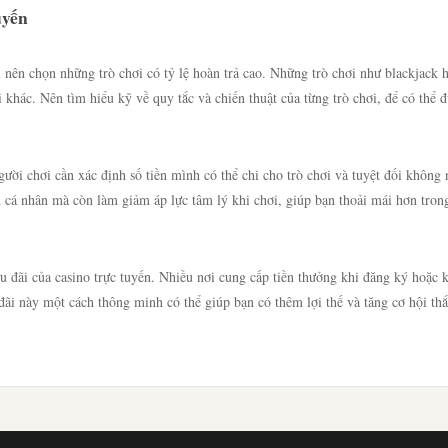
uyến
i nên chọn những trò chơi có tỷ lệ hoàn trả cao. Những trò chơi như blackjack 
i khác. Nên tìm hiểu kỹ về quy tắc và chiến thuật của từng trò chơi, để có thể đ
ười chơi cần xác định số tiền mình có thể chi cho trò chơi và tuyệt đối không 
h cá nhân mà còn làm giảm áp lực tâm lý khi chơi, giúp bạn thoải mái hơn tron
u đãi của casino trực tuyến. Nhiều nơi cung cấp tiền thưởng khi đăng ký hoặc 
ãi này một cách thông minh có thể giúp bạn có thêm lợi thế và tăng cơ hội th