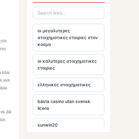
non uk casinos accepting uk
players
top online casinos ireland
οι μεγαλυτερες
στοιχηματικες εταιριες στον
 yêu
κοσμο
tr88
truy
οι καλυτερες στοιχηματικες
tr88
εταιριες
n khác
https://tg88link.com/
ơi mới
ελληνικες στοιχηματικες
nhân
tr88
bästa casino utan svensk
licens
 ưu đãi
uu888
iện
sunwin20
https://tr88.food/