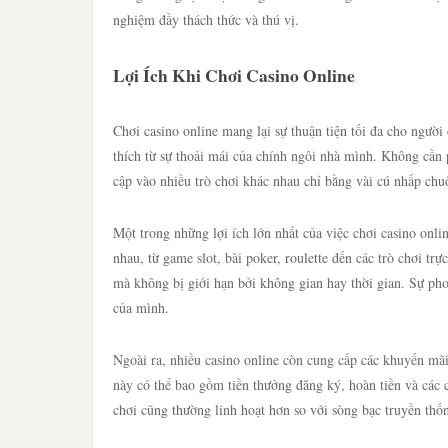
nghiệm đầy thách thức và thú vị.
Lợi Ích Khi Chơi Casino Online
Chơi casino online mang lại sự thuận tiện tối đa cho người c
thích từ sự thoải mái của chính ngôi nhà mình. Không cần 
cập vào nhiều trò chơi khác nhau chỉ bằng vài cú nhấp chuột
Một trong những lợi ích lớn nhất của việc chơi casino onli
nhau, từ game slot, bài poker, roulette đến các trò chơi tr
mà không bị giới hạn bởi không gian hay thời gian. Sự pho
của mình.
Ngoài ra, nhiều casino online còn cung cấp các khuyến mã
này có thể bao gồm tiền thưởng đăng ký, hoàn tiền và các 
chơi cũng thường linh hoạt hơn so với sòng bạc truyền thốn