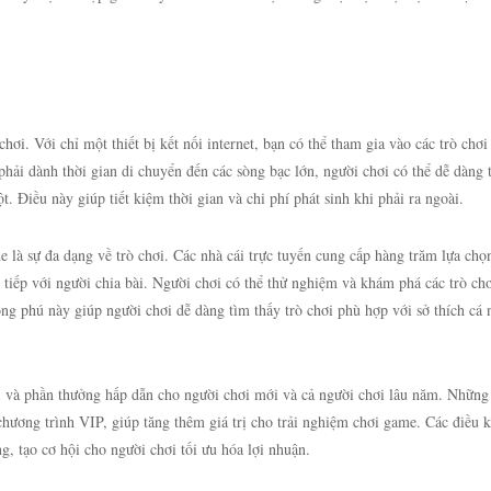
hơi. Với chỉ một thiết bị kết nối internet, bạn có thể tham gia vào các trò chơi
phải dành thời gian di chuyển đến các sòng bạc lớn, người chơi có thể dễ dàng 
. Điều này giúp tiết kiệm thời gian và chi phí phát sinh khi phải ra ngoài.
ne là sự đa dạng về trò chơi. Các nhà cái trực tuyến cung cấp hàng trăm lựa chọ
ực tiếp với người chia bài. Người chơi có thể thử nghiệm và khám phá các trò ch
ng phú này giúp người chơi dễ dàng tìm thấy trò chơi phù hợp với sở thích cá 
i và phần thưởng hấp dẫn cho người chơi mới và cả người chơi lâu năm. Những
chương trình VIP, giúp tăng thêm giá trị cho trải nghiệm chơi game. Các điều k
g, tạo cơ hội cho người chơi tối ưu hóa lợi nhuận.