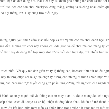
nhất, bạn đã đến đúng nơi. Bài viết này sẽ khám phá những trò chơi casino tốt
 trí tuệ, đến các bàn chơi blackjack căng thẳng, chúng ta sẽ cùng nhau điểm qu
 cơ hội thắng lớn. Hãy cùng tìm hiểu ngay!
những người yêu thích cảm giác hồi hộp và thú vị của các trò chơi đánh bạc. T
hàng đầu. Những trò chơi này không chỉ đơn giản và dễ chơi mà còn mang lại c
ể tìm thấy đa dạng thể loại máy slot từ cổ điển đến hiện đại, với nhiều tính n
thích nhất. Với quy tắc đơn giản và tỷ lệ thắng cao, baccarat thu hút nhiều ngư
 này thường được coi là sự lựa chọn lý tưởng cho những ai thích chiến lược và 
ững bàn baccarat trực tuyến cũng góp phần tăng cường trải nghiệm của người c
Với bánh xe xoay mạnh mẽ và những con số may mắn, roulette mang đến cho ngư
 cấp nhiều cách đặt cược và cơ hội nhận thưởng khác nhau, khiến nó trở thành 
may. Sự kết hợp giữa may mắn và chiến lược trong việc đặt cược tạo ra một tr