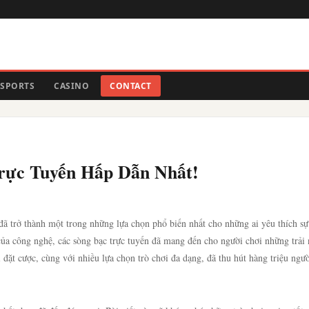
SPORTS
CASINO
CONTACT
rực Tuyến Hấp Dẫn Nhất!
o đã trở thành một trong những lựa chọn phổ biến nhất cho những ai yêu thích sự
 của công nghệ, các sòng bạc trực tuyến đã mang đến cho người chơi những trải
 đặt cược, cùng với nhiều lựa chọn trò chơi đa dạng, đã thu hút hàng triệu ngư