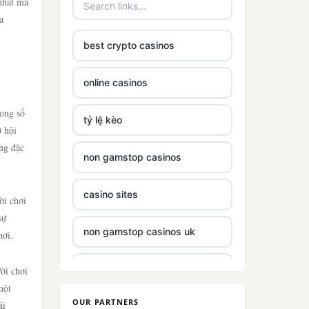
 nhất mà
a
best crypto casinos
online casinos
rong số
tỷ lệ kèo
ơ hội
ăng đặc
non gamstop casinos
casino sites
ời chơi
sự
non gamstop casinos uk
hơi.
non gamstop casinos with £5
ời chơi
deposit
một
OUR PARTNERS
ải