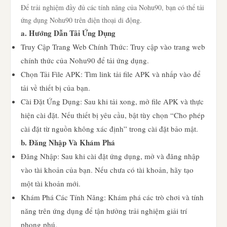
Để trải nghiệm đầy đủ các tính năng của Nohu90, bạn có thể tải
ứng dụng Nohu90 trên điện thoại di động.
a. Hướng Dẫn Tải Ứng Dụng
Truy Cập Trang Web Chính Thức: Truy cập vào trang web
chính thức của Nohu90 để tải ứng dụng.
Chọn Tải File APK: Tìm link tải file APK và nhấp vào để
tải về thiết bị của bạn.
Cài Đặt Ứng Dụng: Sau khi tải xong, mở file APK và thực
hiện cài đặt. Nếu thiết bị yêu cầu, bật tùy chọn “Cho phép
cài đặt từ nguồn không xác định” trong cài đặt bảo mật.
b. Đăng Nhập Và Khám Phá
Đăng Nhập: Sau khi cài đặt ứng dụng, mở và đăng nhập
vào tài khoản của bạn. Nếu chưa có tài khoản, hãy tạo
một tài khoản mới.
Khám Phá Các Tính Năng: Khám phá các trò chơi và tính
năng trên ứng dụng để tận hưởng trải nghiệm giải trí
phong phú.