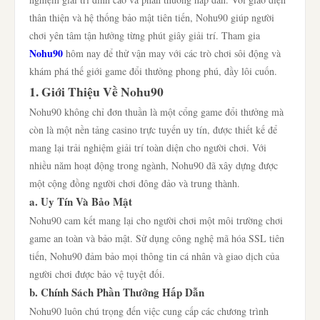
thân thiện và hệ thống bảo mật tiên tiến, Nohu90 giúp người
chơi yên tâm tận hưởng từng phút giây giải trí. Tham gia
Nohu90
hôm nay để thử vận may với các trò chơi sôi động và
khám phá thế giới game đổi thưởng phong phú, đầy lôi cuốn.
1. Giới Thiệu Về Nohu90
Nohu90 không chỉ đơn thuần là một cổng game đổi thưởng mà
còn là một nền tảng casino trực tuyến uy tín, được thiết kế để
mang lại trải nghiệm giải trí toàn diện cho người chơi. Với
nhiều năm hoạt động trong ngành, Nohu90 đã xây dựng được
một cộng đồng người chơi đông đảo và trung thành.
a. Uy Tín Và Bảo Mật
Nohu90 cam kết mang lại cho người chơi một môi trường chơi
game an toàn và bảo mật. Sử dụng công nghệ mã hóa SSL tiên
tiến, Nohu90 đảm bảo mọi thông tin cá nhân và giao dịch của
người chơi được bảo vệ tuyệt đối.
b. Chính Sách Phần Thưởng Hấp Dẫn
Nohu90 luôn chú trọng đến việc cung cấp các chương trình