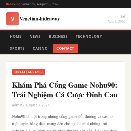
Breaking:
Saturday, August 8, 2026
Sat
Venetian-hideaway
V
Aug 8, 2026
HOME
NEWS
BUSINESS
TECHNOLOGY
SPORTS
CASINO
CONTACT
UNCATEGORIZED
Khám Phá Cổng Game Nohu90:
Trải Nghiệm Cá Cược Đỉnh Cao
admin • August 8, 2024
Nohu90 là một trong những cổng game đổi thưởng và casino
trực tuyến hàng đầu, mang đến cho người chơi những trải
nghiệm giải trí đỉnh cao và phần thưởng hấp dẫn. Với giao diện