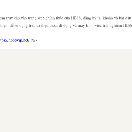
cần truy cập vào trang web chính thức của HB88, đăng ký tài khoản và bắt đầu
 thiện, dễ sử dụng trên cả điện thoại di động và máy tính, việc trải nghiệm HB8
ttps://hb88vip.net/
</a>