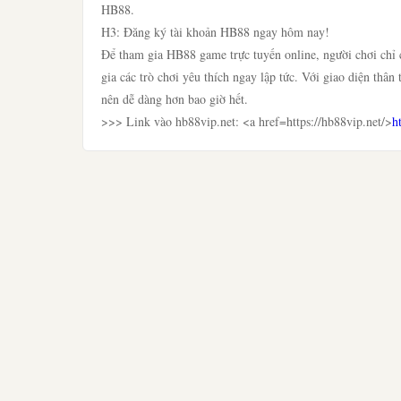
HB88.
H3: Đăng ký tài khoản HB88 ngay hôm nay!
Để tham gia HB88 game trực tuyến online, người chơi chỉ 
gia các trò chơi yêu thích ngay lập tức. Với giao diện thân
nên dễ dàng hơn bao giờ hết.
>>> Link vào hb88vip.net: <a href=https://hb88vip.net/>
h