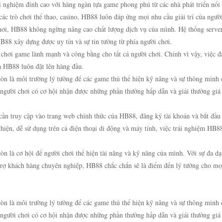
 nghiệm đỉnh cao với hàng ngàn tựa game phong phú từ các nhà phát triển nổi 
ác trò chơi thể thao, casino, HB88 luôn đáp ứng mọi nhu cầu giải trí của người
chơi, HB88 không ngừng nâng cao chất lượng dịch vụ của mình. Hệ thống serve
B88 xây dựng được uy tín và sự tin tưởng từ phía người chơi.
 chơi game lành mạnh và công bằng cho tất cả người chơi. Chính vì vậy, việc 
à HB88 luôn đặt lên hàng đầu.
còn là môi trường lý tưởng để các game thủ thể hiện kỹ năng và sự thông minh 
 người chơi có cơ hội nhận được những phần thưởng hấp dẫn và giải thưởng giá 
cần truy cập vào trang web chính thức của HB88, đăng ký tài khoản và bắt đầu
 thiện, dễ sử dụng trên cả điện thoại di động và máy tính, việc trải nghiệm HB8
òn là cơ hội để người chơi thể hiện tài năng và kỹ năng của mình. Với sự đa d
ỗ trợ khách hàng chuyên nghiệp, HB88 chắc chắn sẽ là điểm đến lý tưởng cho m
còn là môi trường lý tưởng để các game thủ thể hiện kỹ năng và sự thông minh 
 người chơi có cơ hội nhận được những phần thưởng hấp dẫn và giải thưởng giá 