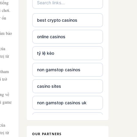
tiếng
 chơi.
r ổn
best crypto casinos
đảm bảo
online casinos
của
tỷ lệ kèo
trị từ
non gamstop casinos
 tham
8 trở
casino sites
ạng về
ọi game
non gamstop casinos uk
non gamstop casinos with £5
của
deposit
trị từ
OUR PARTNERS