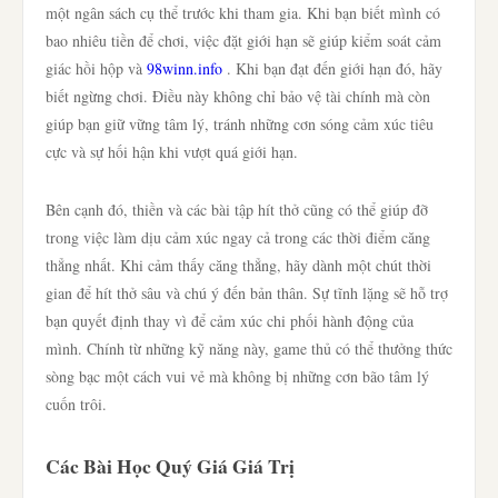
một ngân sách cụ thể trước khi tham gia. Khi bạn biết mình có
bao nhiêu tiền để chơi, việc đặt giới hạn sẽ giúp kiểm soát cảm
giác hồi hộp và
98winn.info
. Khi bạn đạt đến giới hạn đó, hãy
biết ngừng chơi. Điều này không chỉ bảo vệ tài chính mà còn
giúp bạn giữ vững tâm lý, tránh những cơn sóng cảm xúc tiêu
cực và sự hối hận khi vượt quá giới hạn.
Bên cạnh đó, thiền và các bài tập hít thở cũng có thể giúp đỡ
trong việc làm dịu cảm xúc ngay cả trong các thời điểm căng
thẳng nhất. Khi cảm thấy căng thẳng, hãy dành một chút thời
gian để hít thở sâu và chú ý đến bản thân. Sự tĩnh lặng sẽ hỗ trợ
bạn quyết định thay vì để cảm xúc chi phối hành động của
mình. Chính từ những kỹ năng này, game thủ có thể thưởng thức
sòng bạc một cách vui vẻ mà không bị những cơn bão tâm lý
cuốn trôi.
Các Bài Học Quý Giá Giá Trị