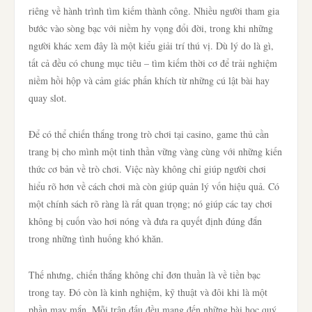
riêng về hành trình tìm kiếm thành công. Nhiều người tham gia
bước vào sòng bạc với niềm hy vọng đổi đời, trong khi những
người khác xem đây là một kiểu giải trí thú vị. Dù lý do là gì,
tất cả đều có chung mục tiêu – tìm kiếm thời cơ để trải nghiệm
niềm hồi hộp và cảm giác phấn khích từ những cú lật bài hay
quay slot.
Để có thể chiến thắng trong trò chơi tại casino, game thủ cần
trang bị cho mình một tinh thần vững vàng cùng với những kiến
thức cơ bản về trò chơi. Việc này không chỉ giúp người chơi
hiểu rõ hơn về cách chơi mà còn giúp quản lý vốn hiệu quả. Có
một chính sách rõ ràng là rất quan trọng; nó giúp các tay chơi
không bị cuốn vào hơi nóng và đưa ra quyết định đúng đắn
trong những tình huống khó khăn.
Thế nhưng, chiến thắng không chỉ đơn thuần là về tiền bạc
trong tay. Đó còn là kinh nghiệm, kỹ thuật và đôi khi là một
phần may mắn. Mỗi trận đấu đều mang đến những bài học quý