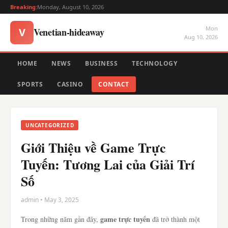
Breaking:
Monday, August 10, 2026
Mon
Venetian-hideaway
V
Aug 10, 2026
HOME
NEWS
BUSINESS
TECHNOLOGY
SPORTS
CASINO
CONTACT
UNCATEGORIZED
Giới Thiệu về Game Trực
Tuyến: Tương Lai của Giải Trí
Số
admin • May 3, 2025
game trực tuyến
Trong những năm gần đây,
đã trở thành một