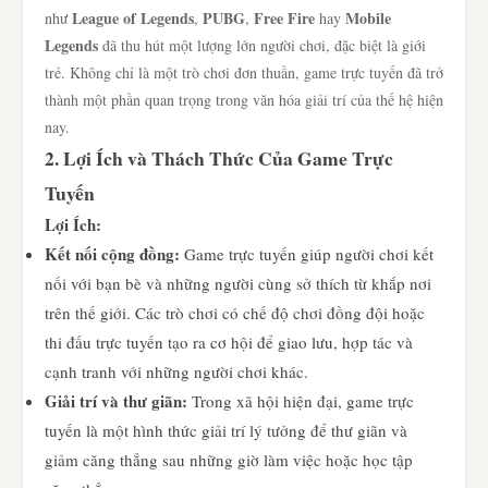
League of Legends
PUBG
Free Fire
Mobile
như
,
,
hay
Legends
đã thu hút một lượng lớn người chơi, đặc biệt là giới
trẻ. Không chỉ là một trò chơi đơn thuần, game trực tuyến đã trở
thành một phần quan trọng trong văn hóa giải trí của thế hệ hiện
nay.
2.
Lợi Ích và Thách Thức Của Game Trực
Tuyến
Lợi Ích:
Kết nối cộng đồng:
Game trực tuyến giúp người chơi kết
nối với bạn bè và những người cùng sở thích từ khắp nơi
trên thế giới. Các trò chơi có chế độ chơi đồng đội hoặc
thi đấu trực tuyến tạo ra cơ hội để giao lưu, hợp tác và
cạnh tranh với những người chơi khác.
Giải trí và thư giãn:
Trong xã hội hiện đại, game trực
tuyến là một hình thức giải trí lý tưởng để thư giãn và
giảm căng thẳng sau những giờ làm việc hoặc học tập