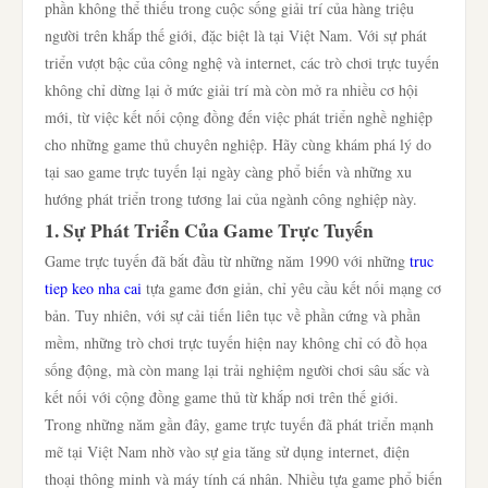
phần không thể thiếu trong cuộc sống giải trí của hàng triệu
người trên khắp thế giới, đặc biệt là tại Việt Nam. Với sự phát
triển vượt bậc của công nghệ và internet, các trò chơi trực tuyến
không chỉ dừng lại ở mức giải trí mà còn mở ra nhiều cơ hội
mới, từ việc kết nối cộng đồng đến việc phát triển nghề nghiệp
cho những game thủ chuyên nghiệp. Hãy cùng khám phá lý do
tại sao game trực tuyến lại ngày càng phổ biến và những xu
hướng phát triển trong tương lai của ngành công nghiệp này.
1.
Sự Phát Triển Của Game Trực Tuyến
Game trực tuyến đã bắt đầu từ những năm 1990 với những
truc
tiep keo nha cai
tựa game đơn giản, chỉ yêu cầu kết nối mạng cơ
bản. Tuy nhiên, với sự cải tiến liên tục về phần cứng và phần
mềm, những trò chơi trực tuyến hiện nay không chỉ có đồ họa
sống động, mà còn mang lại trải nghiệm người chơi sâu sắc và
kết nối với cộng đồng game thủ từ khắp nơi trên thế giới.
Trong những năm gần đây, game trực tuyến đã phát triển mạnh
mẽ tại Việt Nam nhờ vào sự gia tăng sử dụng internet, điện
thoại thông minh và máy tính cá nhân. Nhiều tựa game phổ biến