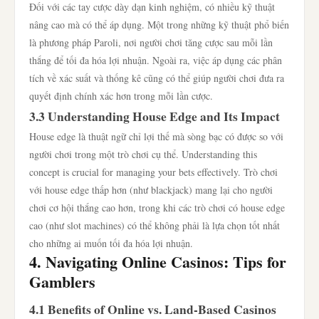
Đối với các tay cược dày dạn kinh nghiệm, có nhiều kỹ thuật
nâng cao mà có thể áp dụng. Một trong những kỹ thuật phổ biến
là phương pháp Paroli, nơi người chơi tăng cược sau mỗi lần
thắng để tối đa hóa lợi nhuận. Ngoài ra, việc áp dụng các phân
tích về xác suất và thống kê cũng có thể giúp người chơi đưa ra
quyết định chính xác hơn trong mỗi lần cược.
3.3 Understanding House Edge and Its Impact
House edge là thuật ngữ chỉ lợi thế mà sòng bạc có được so với
người chơi trong một trò chơi cụ thể. Understanding this
concept is crucial for managing your bets effectively. Trò chơi
với house edge thấp hơn (như blackjack) mang lại cho người
chơi cơ hội thắng cao hơn, trong khi các trò chơi có house edge
cao (như slot machines) có thể không phải là lựa chọn tốt nhất
cho những ai muốn tối đa hóa lợi nhuận.
4. Navigating Online Casinos: Tips for
Gamblers
4.1 Benefits of Online vs. Land-Based Casinos