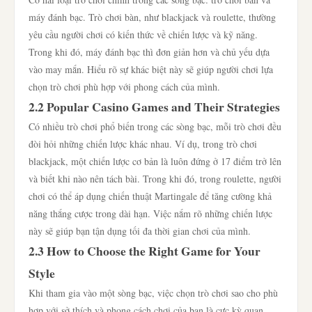
máy đánh bạc. Trò chơi bàn, như blackjack và roulette, thường
yêu cầu người chơi có kiến thức về chiến lược và kỹ năng.
Trong khi đó, máy đánh bạc thì đơn giản hơn và chủ yếu dựa
vào may mắn. Hiểu rõ sự khác biệt này sẽ giúp người chơi lựa
chọn trò chơi phù hợp với phong cách của mình.
2.2 Popular Casino Games and Their Strategies
Có nhiều trò chơi phổ biến trong các sòng bạc, mỗi trò chơi đều
đòi hỏi những chiến lược khác nhau. Ví dụ, trong trò chơi
blackjack, một chiến lược cơ bản là luôn đứng ở 17 điểm trở lên
và biết khi nào nên tách bài. Trong khi đó, trong roulette, người
chơi có thể áp dụng chiến thuật Martingale để tăng cường khả
năng thắng cược trong dài hạn. Việc nắm rõ những chiến lược
này sẽ giúp bạn tận dụng tối đa thời gian chơi của mình.
2.3 How to Choose the Right Game for Your
Style
Khi tham gia vào một sòng bạc, việc chọn trò chơi sao cho phù
hợp với sở thích và phong cách chơi của bạn là cực kỳ quan