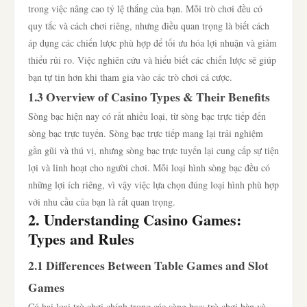
trong việc nâng cao tỷ lệ thắng của bạn. Mỗi trò chơi đều có
quy tắc và cách chơi riêng, nhưng điều quan trọng là biết cách
áp dụng các chiến lược phù hợp để tối ưu hóa lợi nhuận và giảm
thiểu rủi ro. Việc nghiên cứu và hiểu biết các chiến lược sẽ giúp
bạn tự tin hơn khi tham gia vào các trò chơi cá cược.
1.3 Overview of Casino Types & Their Benefits
Sòng bạc hiện nay có rất nhiều loại, từ sòng bạc trực tiếp đến
sòng bạc trực tuyến. Sòng bạc trực tiếp mang lại trải nghiệm
gần gũi và thú vị, nhưng sòng bạc trực tuyến lại cung cấp sự tiện
lợi và linh hoạt cho người chơi. Mỗi loại hình sòng bạc đều có
những lợi ích riêng, vì vậy việc lựa chọn đúng loại hình phù hợp
với nhu cầu của bạn là rất quan trọng.
2. Understanding Casino Games:
Types and Rules
2.1 Differences Between Table Games and Slot
Games
Có hai loại trò chơi chính trong các sòng bạc: trò chơi bàn và