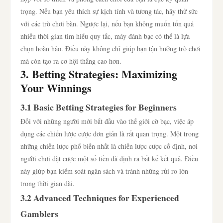
trọng. Nếu bạn yêu thích sự kịch tính và tương tác, hãy thử sức
với các trò chơi bàn. Ngược lại, nếu bạn không muốn tốn quá
nhiều thời gian tìm hiểu quy tắc, máy đánh bạc có thể là lựa
chọn hoàn hảo. Điều này không chỉ giúp bạn tận hưởng trò chơi
mà còn tạo ra cơ hội thắng cao hơn.
3. Betting Strategies: Maximizing
Your Winnings
3.1 Basic Betting Strategies for Beginners
Đối với những người mới bắt đầu vào thế giới cờ bạc, việc áp
dụng các chiến lược cược đơn giản là rất quan trọng. Một trong
những chiến lược phổ biến nhất là chiến lược cược cố định, nơi
người chơi đặt cược một số tiền đã định ra bất kể kết quả. Điều
này giúp bạn kiểm soát ngân sách và tránh những rủi ro lớn
trong thời gian dài.
3.2 Advanced Techniques for Experienced
Gamblers