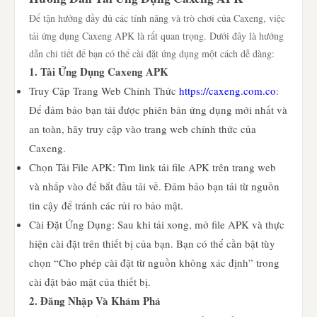
Để tận hưởng đầy đủ các tính năng và trò chơi của Caxeng, việc
tải ứng dụng Caxeng APK là rất quan trọng. Dưới đây là hướng
dẫn chi tiết để bạn có thể cài đặt ứng dụng một cách dễ dàng:
1. Tải Ứng Dụng Caxeng APK
Truy Cập Trang Web Chính Thức
https://caxeng.com.co
:
Để đảm bảo bạn tải được phiên bản ứng dụng mới nhất và
an toàn, hãy truy cập vào trang web chính thức của
Caxeng.
Chọn Tải File APK: Tìm link tải file APK trên trang web
và nhấp vào để bắt đầu tải về. Đảm bảo bạn tải từ nguồn
tin cậy để tránh các rủi ro bảo mật.
Cài Đặt Ứng Dụng: Sau khi tải xong, mở file APK và thực
hiện cài đặt trên thiết bị của bạn. Bạn có thể cần bật tùy
chọn “Cho phép cài đặt từ nguồn không xác định” trong
cài đặt bảo mật của thiết bị.
2. Đăng Nhập Và Khám Phá