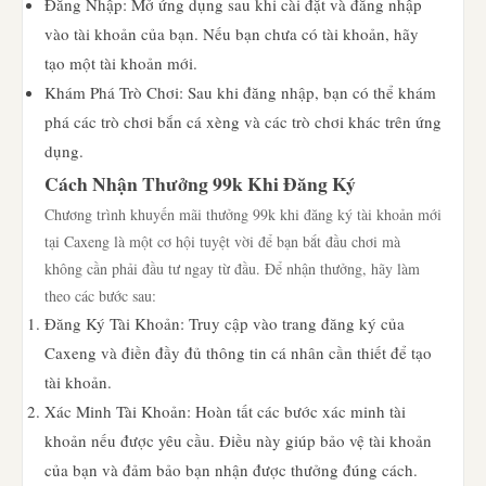
Đăng Nhập: Mở ứng dụng sau khi cài đặt và đăng nhập
vào tài khoản của bạn. Nếu bạn chưa có tài khoản, hãy
tạo một tài khoản mới.
Khám Phá Trò Chơi: Sau khi đăng nhập, bạn có thể khám
phá các trò chơi bắn cá xèng và các trò chơi khác trên ứng
dụng.
Cách Nhận Thưởng 99k Khi Đăng Ký
Chương trình khuyến mãi thưởng 99k khi đăng ký tài khoản mới
tại Caxeng là một cơ hội tuyệt vời để bạn bắt đầu chơi mà
không cần phải đầu tư ngay từ đầu. Để nhận thưởng, hãy làm
theo các bước sau:
Đăng Ký Tài Khoản: Truy cập vào trang đăng ký của
Caxeng và điền đầy đủ thông tin cá nhân cần thiết để tạo
tài khoản.
Xác Minh Tài Khoản: Hoàn tất các bước xác minh tài
khoản nếu được yêu cầu. Điều này giúp bảo vệ tài khoản
của bạn và đảm bảo bạn nhận được thưởng đúng cách.