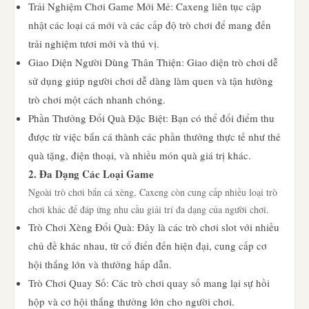
Trải Nghiệm Chơi Game Mới Mẻ: Caxeng liên tục cập
nhật các loại cá mới và các cấp độ trò chơi để mang đến
trải nghiệm tươi mới và thú vị.
Giao Diện Người Dùng Thân Thiện: Giao diện trò chơi dễ
sử dụng giúp người chơi dễ dàng làm quen và tận hưởng
trò chơi một cách nhanh chóng.
Phần Thưởng Đổi Quà Đặc Biệt: Bạn có thể đổi điểm thu
được từ việc bắn cá thành các phần thưởng thực tế như thẻ
quà tặng, điện thoại, và nhiều món quà giá trị khác.
2. Đa Dạng Các Loại Game
Ngoài trò chơi bắn cá xèng, Caxeng còn cung cấp nhiều loại trò
chơi khác để đáp ứng nhu cầu giải trí đa dạng của người chơi.
Trò Chơi Xèng Đổi Quà: Đây là các trò chơi slot với nhiều
chủ đề khác nhau, từ cổ điển đến hiện đại, cung cấp cơ
hội thắng lớn và thưởng hấp dẫn.
Trò Chơi Quay Số: Các trò chơi quay số mang lại sự hồi
hộp và cơ hội thắng thưởng lớn cho người chơi.