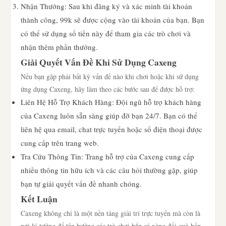
Nhận Thưởng: Sau khi đăng ký và xác minh tài khoản
thành công, 99k sẽ được cộng vào tài khoản của bạn. Bạn
có thể sử dụng số tiền này để tham gia các trò chơi và
nhận thêm phần thưởng.
Giải Quyết Vấn Đề Khi Sử Dụng Caxeng
Nếu bạn gặp phải bất kỳ vấn đề nào khi chơi hoặc khi sử dụng
ứng dụng Caxeng, hãy làm theo các bước sau để được hỗ trợ:
Liên Hệ Hỗ Trợ Khách Hàng: Đội ngũ hỗ trợ khách hàng
của Caxeng luôn sẵn sàng giúp đỡ bạn 24/7. Bạn có thể
liên hệ qua email, chat trực tuyến hoặc số điện thoại được
cung cấp trên trang web.
Tra Cứu Thông Tin: Trang hỗ trợ của Caxeng cung cấp
nhiều thông tin hữu ích và các câu hỏi thường gặp, giúp
bạn tự giải quyết vấn đề nhanh chóng.
Kết Luận
Caxeng không chỉ là một nền tảng giải trí trực tuyến mà còn là
nơi lý tưởng để tận hưởng các trò chơi bắn cá xèng đổi quà hấp