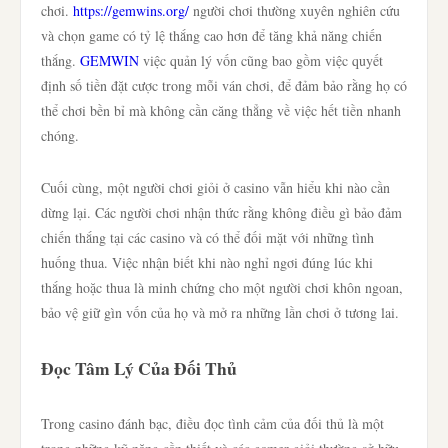
chơi.
https://gemwins.org/
người chơi thường xuyên nghiên cứu
và chọn game có tỷ lệ thắng cao hơn để tăng khả năng chiến
thắng.
GEMWIN
việc quản lý vốn cũng bao gồm việc quyết
định số tiền đặt cược trong mỗi ván chơi, để đảm bảo rằng họ có
thể chơi bền bỉ mà không cần căng thẳng về việc hết tiền nhanh
chóng.
Cuối cùng, một người chơi giỏi ở casino vẫn hiểu khi nào cần
dừng lại. Các người chơi nhận thức rằng không điều gì bảo đảm
chiến thắng tại các casino và có thể đối mặt với những tình
huống thua. Việc nhận biết khi nào nghỉ ngơi đúng lúc khi
thắng hoặc thua là minh chứng cho một người chơi khôn ngoan,
bảo vệ giữ gìn vốn của họ và mở ra những lần chơi ở tương lai.
Đọc Tâm Lý Của Đối Thủ
Trong casino đánh bạc, điều đọc tình cảm của đối thủ là một