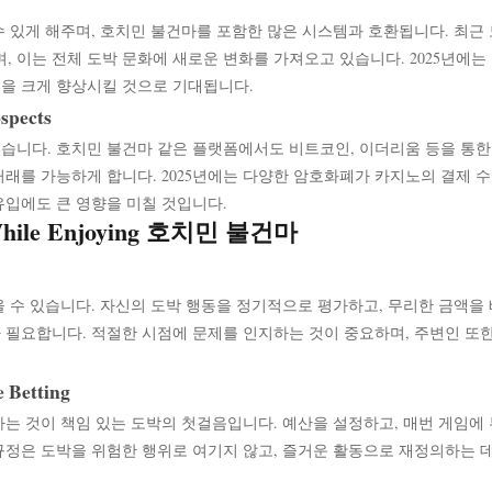
수 있게 해주며, 호치민 불건마를 포함한 많은 시스템과 호환됩니다. 최근
 이는 전체 도박 문화에 새로운 변화를 가져오고 있습니다. 2025년에는
을 크게 향상시킬 것으로 기대됩니다.
spects
습니다. 호치민 불건마 같은 플랫폼에서도 비트코인, 이더리움 등을 통한
거래를 가능하게 합니다. 2025년에는 다양한 암호화폐가 카지노의 결제 
유입에도 큰 영향을 미칠 것입니다.
fe While Enjoying 호치민 불건마
을 수 있습니다. 자신의 도박 행동을 정기적으로 평가하고, 무리한 금액을
 필요합니다. 적절한 시점에 문제를 인지하는 것이 중요하며, 주변인 또
e Betting
하는 것이 책임 있는 도박의 첫걸음입니다. 예산을 설정하고, 매번 게임에
규정은 도박을 위험한 행위로 여기지 않고, 즐거운 활동으로 재정의하는 