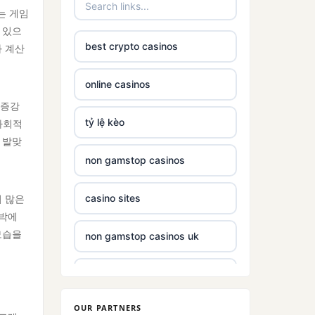
는 게임
 있으
best crypto casinos
과 계산
online casinos
 증강
tỷ lệ kèo
사회적
 발맞
non gamstop casinos
더 많은
casino sites
도박에
모습을
non gamstop casinos uk
non gamstop casinos with £5
deposit
OUR PARTNERS