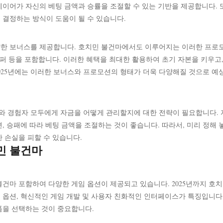
레이어가 자신의 베팅 금액과 승률을 조절할 수 있는 기반을 제공합니다. 
 결정하는 방식이 도움이 될 수 있습니다.
양한 보너스를 제공합니다. 호치민 불건마에서도 이루어지는 이러한 프로
오퍼 등을 포함합니다. 이러한 혜택을 최대한 활용하여 초기 자본을 키우고,
025년에는 이러한 보너스와 프로모션의 형태가 더욱 다양해질 것으로 예
와 경험자 모두에게 자금을 어떻게 관리할지에 대한 전략이 필요합니다.
, 승패에 따라 베팅 금액을 조절하는 것이 좋습니다. 따라서, 미리 정해 
 손실을 피할 수 있습니다.
 호치민 불건마
건마 포함하여 다양한 게임 옵션이 제공되고 있습니다. 2025년까지 호치
 옵션, 혁신적인 게임 개발 및 사용자 친화적인 인터페이스가 특징입니다
폼을 선택하는 것이 중요합니다.