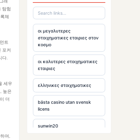
 그래
non uk casinos accepting uk
을 탐험
players
블록체
top online casinos ireland
οι μεγαλυτερες
στοιχηματικες εταιριες στον
너먼트
κοσμο
tr88
인 포커
니다.
οι καλυτερες στοιχηματικες
tr88
εταιριες
https://tg88link.com/
을 세우
ελληνικες στοιχηματικες
, 높은
tr88
이 더
bästa casino utan svensk
licens
uu888
sunwin20
https://tr88.food/
하여,