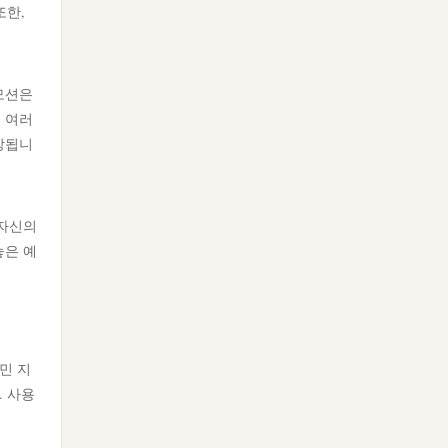
kp88
또한,
https://tg88w.com/
lv88
tg88
모션은
789win
 여러
lc88
상됩니
lc88
kuwin
 자신의
online kasino za pravi novac
nk88
hrvatska
놓은 예
fun79
online casino utan svensk
licens
https://789wincomm.com/
민 지
online casino utan svensk
. 사용
licens
https://789fcom.asia/