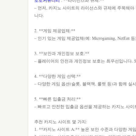
토토커뮤니티
. **라이선스와 규제:**
– 먼저, 카지노 사이트의 라이선스와 규제에 주목해야
니다.
2. **게임 제공업체:**
– 인기 있는 게임 제공업체(예: Microgaming, Ne
3. **보안과 개인정보 보호:**
– 플레이어의 안전과 개인정보 보호는 최우선입니다. 
4. **다양한 게임 선택:**
– 다양한 게임 옵션(슬롯, 블랙잭, 룰렛 등)과 함께
5. **빠른 입출금 처리:**
– 빠르고 안전한 입출금 옵션을 제공하는 카지노 사이
추천 카지노 사이트 몇 가지:
1. **카지노 사이트 A:** 높은 보안 수준과 다양한 