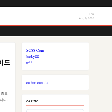
Thu
Aug 6, 2026
SC88 Com
lucky88
이드
tr88
casino canada
 중요
니다.
CASINO