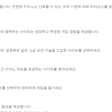
 합니다. 안전한 카지노는 신뢰할 수 있는 규제 기관에 의해 라이선스를 
tEnt 등)와 협력하는 사이트는 공정하고 투명한 게임 경험을 제공합니다.
SSL 암호화와 같은 고급 보안 기술을 도입한 사이트를 선택하세요.
 실시간 카지노 게임을 제공하는 사이트를 찾아보세요.
트를 선택하여 편리하게 게임을 즐기세요.
게임 옵션을 제공합니다.