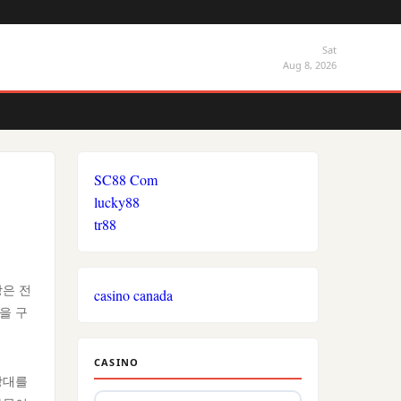
Sat
Aug 8, 2026
SC88 Com
lucky88
tr88
상은 전
casino canada
을 구
CASINO
상대를