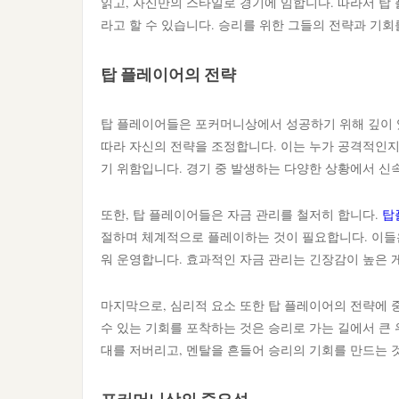
읽고, 자신만의 스타일로 경기에 임합니다. 따라서 탑
라고 할 수 있습니다. 승리를 위한 그들의 전략과 기회
탑 플레이어의 전략
탑 플레이어들은 포커머니상에서 성공하기 위해 깊이 
따라 자신의 전략을 조정합니다. 이는 누가 공격적인지
기 위함입니다. 경기 중 발생하는 다양한 상황에서 신
또한, 탑 플레이어들은 자금 관리를 철저히 합니다.
탑
절하며 체계적으로 플레이하는 것이 필요합니다. 이들
워 운영합니다. 효과적인 자금 관리는 긴장감이 높은 
마지막으로, 심리적 요소 또한 탑 플레이어의 전략에 
수 있는 기회를 포착하는 것은 승리로 가는 길에서 큰
대를 저버리고, 멘탈을 흔들어 승리의 기회를 만드는 