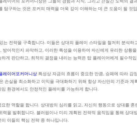
 플레이어의 포커머니상은 그들의 경험과 지식, 그리고 끈질긴 노력의 결
를 탐구하는 것은 포커의 매력을 더욱 깊이 이해하는 데 큰 도움이 될 것입
있는 전략을 구축합니다. 이들은 상대의 플레이 스타일을 철저히 분석하고
, 방어적인지 파악하고, 이러한 특성을 이용하여 자신에게 유리한 상황을
속하게 판단하고, 최적의 결정을 내리는 능력은 탑 플레이어에게 필수적입
플레이어포커머니상
특성상 자금의 흐름이 중요한 만큼, 승패에 따라 감
은 손실을 최소화하고 이익을 극대화하기 위해 항상 자신만의 기준과 계
게임 환경에서도 안정적인 플레이를 가능하게 합니다.
중요한 역할을 합니다. 상대방의 심리를 읽고, 자신의 행동으로 상대를 
 위력을 발휘합니다. 블러핑이나 미리 계획된 전략적 움직임을 통해 상대
것이 이들의 핵심 전략 중 하나입니다.