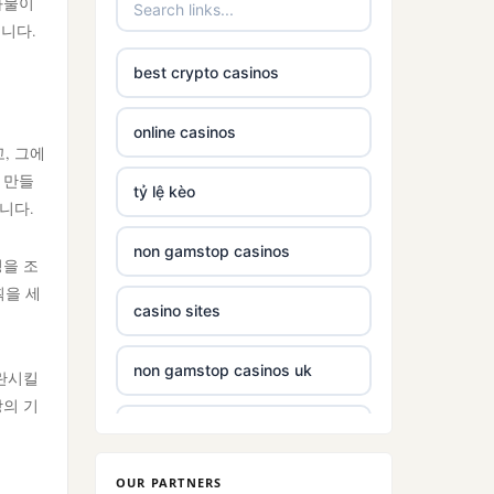
과물이
니다.
best crypto casinos
online casinos
, 그에
 만들
tỷ lệ kèo
니다.
non gamstop casinos
정을 조
획을 세
casino sites
non gamstop casinos uk
혼란시킬
방의 기
non gamstop casinos with £5
deposit
OUR PARTNERS