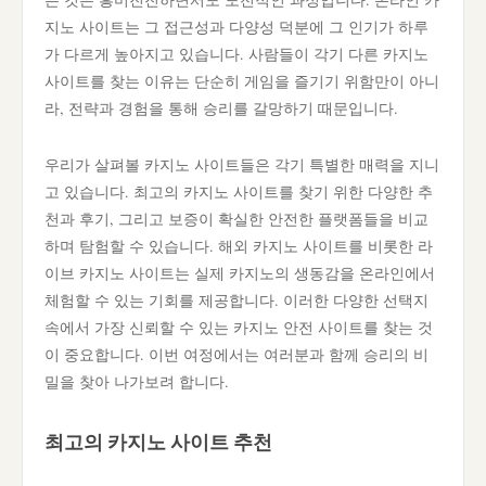
지노 사이트는 그 접근성과 다양성 덕분에 그 인기가 하루
가 다르게 높아지고 있습니다. 사람들이 각기 다른 카지노
사이트를 찾는 이유는 단순히 게임을 즐기기 위함만이 아니
라, 전략과 경험을 통해 승리를 갈망하기 때문입니다.
우리가 살펴볼 카지노 사이트들은 각기 특별한 매력을 지니
고 있습니다. 최고의 카지노 사이트를 찾기 위한 다양한 추
천과 후기, 그리고 보증이 확실한 안전한 플랫폼들을 비교
하며 탐험할 수 있습니다. 해외 카지노 사이트를 비롯한 라
이브 카지노 사이트는 실제 카지노의 생동감을 온라인에서
체험할 수 있는 기회를 제공합니다. 이러한 다양한 선택지
속에서 가장 신뢰할 수 있는 카지노 안전 사이트를 찾는 것
이 중요합니다. 이번 여정에서는 여러분과 함께 승리의 비
밀을 찾아 나가보려 합니다.
최고의 카지노 사이트 추천