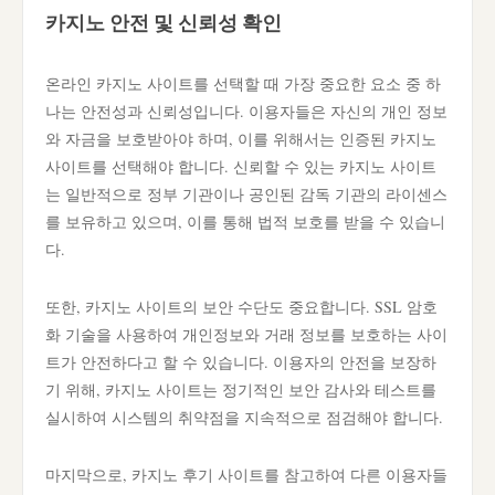
카지노 안전 및 신뢰성 확인
온라인 카지노 사이트를 선택할 때 가장 중요한 요소 중 하
나는 안전성과 신뢰성입니다. 이용자들은 자신의 개인 정보
와 자금을 보호받아야 하며, 이를 위해서는 인증된 카지노
사이트를 선택해야 합니다. 신뢰할 수 있는 카지노 사이트
는 일반적으로 정부 기관이나 공인된 감독 기관의 라이센스
를 보유하고 있으며, 이를 통해 법적 보호를 받을 수 있습니
다.
또한, 카지노 사이트의 보안 수단도 중요합니다. SSL 암호
화 기술을 사용하여 개인정보와 거래 정보를 보호하는 사이
트가 안전하다고 할 수 있습니다. 이용자의 안전을 보장하
기 위해, 카지노 사이트는 정기적인 보안 감사와 테스트를
실시하여 시스템의 취약점을 지속적으로 점검해야 합니다.
마지막으로, 카지노 후기 사이트를 참고하여 다른 이용자들