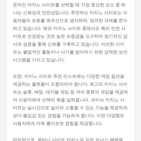
온라인 카지노 사이트를 선택할 때 가장 중요한 요소 중 하
나는 신뢰성과 안전성입니다. 추천하는 카지노 사이트는 이
용자들의 보호를 최우선으로 생각하며, 엄격한 규제를 준수
하고 있습니다. 해외 카지노 사이트 중에서도 특히 안전 사
이트로 인정받는 곳은 높은 보증금을 요구하며 정기적인 감
사와 검증을 통해 신뢰를 구축하고 있습니다. 이러한 사이
트는 불법적인 활동이나 사기를 방지하기 위한 강력한 보안
시스템을 가지고 있습니다.
또한, 카지노 사이트 추천 리스트에는 다양한 게임 옵션을
제공하는 플랫폼이 포함되어야 합니다. 최고의 카지노 사이
트는 슬롯, 배팅, 테이블 게임 등 여러 종류의 게임을 제공하
여 이용자에게 선택의 폭을 넓혀줍니다. 라이브 카지노 사
이트는 실시간으로 딜러와 소통할 수 있는 기능을 제공하여
보다 몰입감 있는 경험을 가능하게 합니다. 이런 다양함은
사용자에게 더욱 흥미로운 경험을 제공합니다.
마지막으로, 꽁머니 사이트 카지노와 같은 보너스 혜택을