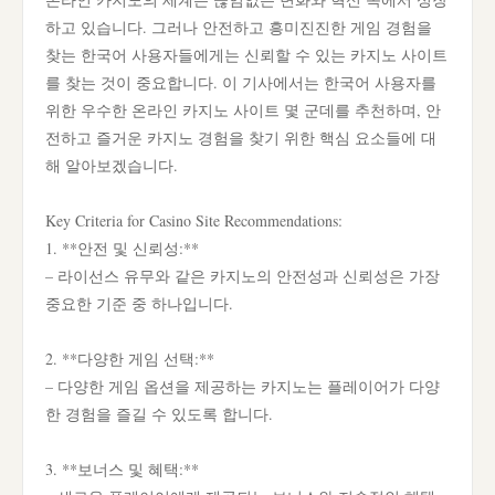
하고 있습니다. 그러나 안전하고 흥미진진한 게임 경험을
찾는 한국어 사용자들에게는 신뢰할 수 있는 카지노 사이트
를 찾는 것이 중요합니다. 이 기사에서는 한국어 사용자를
위한 우수한 온라인 카지노 사이트 몇 군데를 추천하며, 안
전하고 즐거운 카지노 경험을 찾기 위한 핵심 요소들에 대
해 알아보겠습니다.
Key Criteria for Casino Site Recommendations:
1. **안전 및 신뢰성:**
– 라이선스 유무와 같은 카지노의 안전성과 신뢰성은 가장
중요한 기준 중 하나입니다.
2. **다양한 게임 선택:**
– 다양한 게임 옵션을 제공하는 카지노는 플레이어가 다양
한 경험을 즐길 수 있도록 합니다.
3. **보너스 및 혜택:**