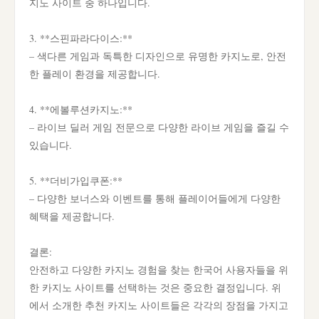
지노 사이트 중 하나입니다.
3. **스핀파라다이스:**
– 색다른 게임과 독특한 디자인으로 유명한 카지노로, 안전
한 플레이 환경을 제공합니다.
4. **에볼루션카지노:**
– 라이브 딜러 게임 전문으로 다양한 라이브 게임을 즐길 수
있습니다.
5. **더비가입쿠폰:**
– 다양한 보너스와 이벤트를 통해 플레이어들에게 다양한
혜택을 제공합니다.
결론:
안전하고 다양한 카지노 경험을 찾는 한국어 사용자들을 위
한 카지노 사이트를 선택하는 것은 중요한 결정입니다. 위
에서 소개한 추천 카지노 사이트들은 각각의 장점을 가지고