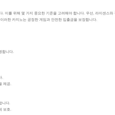
. 이를 위해 몇 가지 중요한 기준을 고려해야 합니다. 우선, 라이센스와
 이러한 카지노는 공정한 게임과 안전한 입출금을 보장합니다.
명합니다.
다.
 제공.
합니다.
 보호.