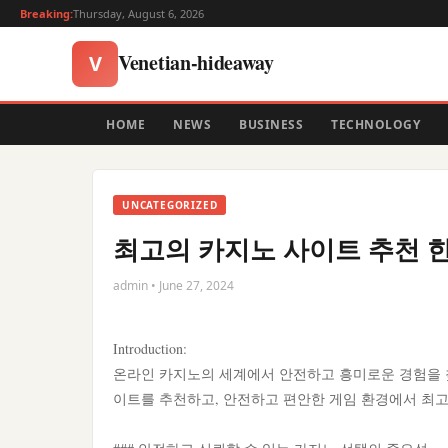
Breaking:
Thursday, August 6, 2026
Venetian-hideaway
V
HOME
NEWS
BUSINESS
TECHNOLOGY
UNCATEGORIZED
최고의 카지노 사이트 추천 
admin • June 27, 2024
Introduction:
온라인 카지노의 세계에서 안전하고 흥미로운 경험을 찾
이트를 추천하고, 안전하고 편안한 게임 환경에서 최고