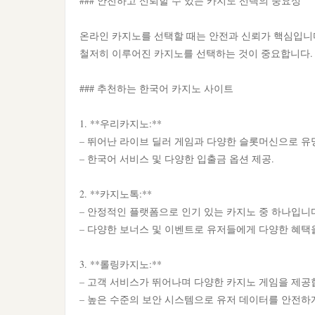
### 안전하고 신뢰할 수 있는 카지노 선택의 중요성
온라인 카지노를 선택할 때는 안전과 신뢰가 핵심입니다
철저히 이루어진 카지노를 선택하는 것이 중요합니다.
### 추천하는 한국어 카지노 사이트
1. **우리카지노:**
– 뛰어난 라이브 딜러 게임과 다양한 슬롯머신으로 유
– 한국어 서비스 및 다양한 입출금 옵션 제공.
2. **카지노톡:**
– 안정적인 플랫폼으로 인기 있는 카지노 중 하나입니
– 다양한 보너스 및 이벤트로 유저들에게 다양한 혜택을
3. **롤링카지노:**
– 고객 서비스가 뛰어나며 다양한 카지노 게임을 제공
– 높은 수준의 보안 시스템으로 유저 데이터를 안전하게