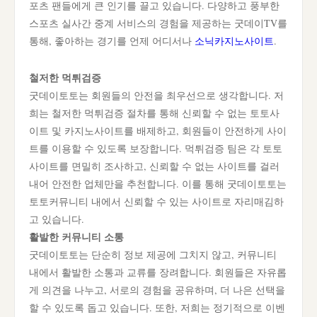
포츠 팬들에게 큰 인기를 끌고 있습니다. 다양하고 풍부한
스포츠 실사간 중계 서비스의 경험을 제공하는 굿데이TV를
통해, 좋아하는 경기를 언제 어디서나
소닉카지노사이트
.
철저한 먹튀검증
굿데이토토는 회원들의 안전을 최우선으로 생각합니다. 저
희는 철저한 먹튀검증 절차를 통해 신뢰할 수 없는 토토사
이트 및 카지노사이트를 배제하고, 회원들이 안전하게 사이
트를 이용할 수 있도록 보장합니다. 먹튀검증 팀은 각 토토
사이트를 면밀히 조사하고, 신뢰할 수 없는 사이트를 걸러
내어 안전한 업체만을 추천합니다. 이를 통해 굿데이토토는
토토커뮤니티 내에서 신뢰할 수 있는 사이트로 자리매김하
고 있습니다.
활발한 커뮤니티 소통
굿데이토토는 단순히 정보 제공에 그치지 않고, 커뮤니티
내에서 활발한 소통과 교류를 장려합니다. 회원들은 자유롭
게 의견을 나누고, 서로의 경험을 공유하며, 더 나은 선택을
할 수 있도록 돕고 있습니다. 또한, 저희는 정기적으로 이벤