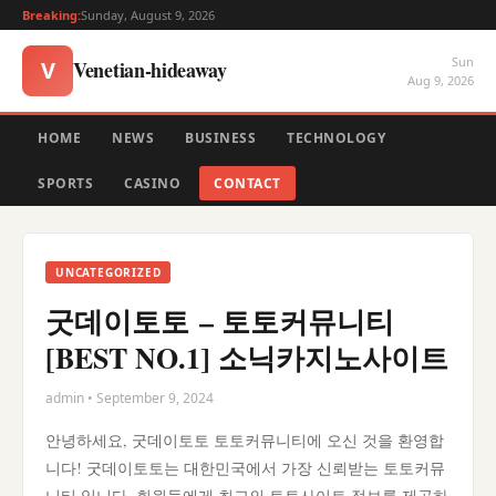
Breaking:
Sunday, August 9, 2026
Sun
Venetian-hideaway
V
Aug 9, 2026
HOME
NEWS
BUSINESS
TECHNOLOGY
SPORTS
CASINO
CONTACT
UNCATEGORIZED
굿데이토토 – 토토커뮤니티
[BEST NO.1] 소닉카지노사이트
admin • September 9, 2024
안녕하세요, 굿데이토토 토토커뮤니티에 오신 것을 환영합
니다! 굿데이토토는 대한민국에서 가장 신뢰받는 토토커뮤
니티 입니다. 회원들에게 최고의 토토사이트 정보를 제공하